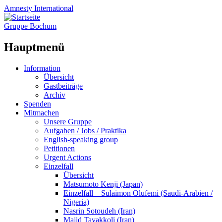
Amnesty
International
Gruppe Bochum
Hauptmenü
Zum
Information
Inhalt
Übersicht
springen
Gastbeiträge
Archiv
Spenden
Mitmachen
Unsere Gruppe
Aufgaben / Jobs / Praktika
English-speaking group
Petitionen
Urgent Actions
Einzelfall
Übersicht
Matsumoto Kenji (Japan)
Einzelfall – Sulaimon Olufemi (Saudi-Arabien /
Nigeria)
Nasrin Sotoudeh (Iran)
Majid Tavakkoli (Iran)