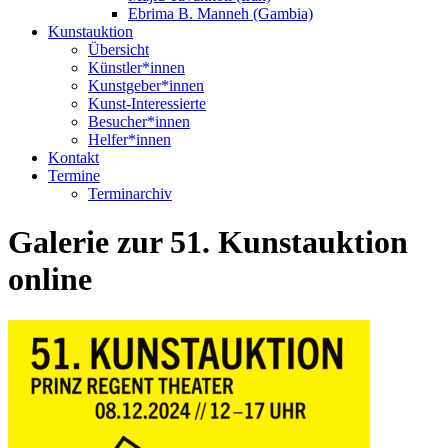
Ebrima B. Manneh (Gambia)
Kunstauktion
Übersicht
Künstler*innen
Kunstgeber*innen
Kunst-Interessierte
Besucher*innen
Helfer*innen
Kontakt
Termine
Terminarchiv
Galerie zur 51. Kunstauktion
online