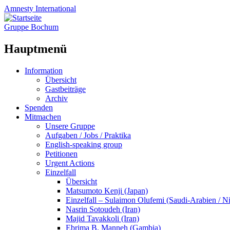
Amnesty
International
Gruppe Bochum
Hauptmenü
Zum
Information
Inhalt
Übersicht
springen
Gastbeiträge
Archiv
Spenden
Mitmachen
Unsere Gruppe
Aufgaben / Jobs / Praktika
English-speaking group
Petitionen
Urgent Actions
Einzelfall
Übersicht
Matsumoto Kenji (Japan)
Einzelfall – Sulaimon Olufemi (Saudi-Arabien / Ni
Nasrin Sotoudeh (Iran)
Majid Tavakkoli (Iran)
Ebrima B. Manneh (Gambia)