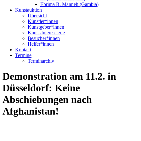
Ebrima B. Manneh (Gambia)
Kunstauktion
Übersicht
Künstler*innen
Kunstgeber*innen
Kunst-Interessierte
Besucher*innen
Helfer*innen
Kontakt
Termine
Terminarchiv
Demonstration am 11.2. in
Düsseldorf: Keine
Abschiebungen nach
Afghanistan!