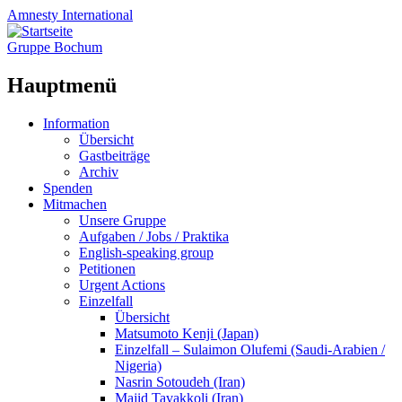
Amnesty
International
Gruppe Bochum
Hauptmenü
Zum
Information
Inhalt
Übersicht
springen
Gastbeiträge
Archiv
Spenden
Mitmachen
Unsere Gruppe
Aufgaben / Jobs / Praktika
English-speaking group
Petitionen
Urgent Actions
Einzelfall
Übersicht
Matsumoto Kenji (Japan)
Einzelfall – Sulaimon Olufemi (Saudi-Arabien /
Nigeria)
Nasrin Sotoudeh (Iran)
Majid Tavakkoli (Iran)