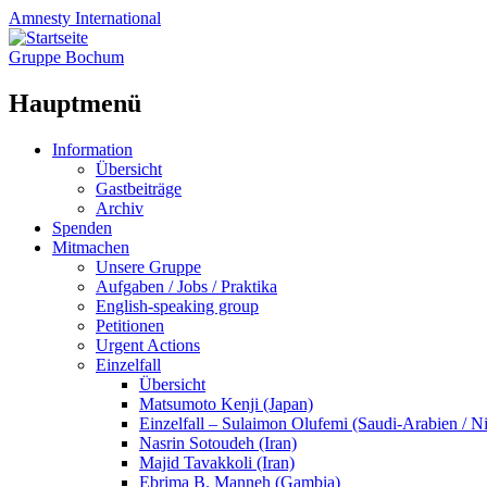
Amnesty
International
Gruppe Bochum
Hauptmenü
Zum
Information
Inhalt
Übersicht
springen
Gastbeiträge
Archiv
Spenden
Mitmachen
Unsere Gruppe
Aufgaben / Jobs / Praktika
English-speaking group
Petitionen
Urgent Actions
Einzelfall
Übersicht
Matsumoto Kenji (Japan)
Einzelfall – Sulaimon Olufemi (Saudi-Arabien / Ni
Nasrin Sotoudeh (Iran)
Majid Tavakkoli (Iran)
Ebrima B. Manneh (Gambia)