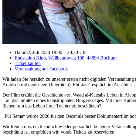
Datum
2. Juli 2020 18:00
–
20:30 Uhr
Endstation Kino, Wallbaumweg 108, 44894 Bochum
Ticket kaufen
Veranstaltung auf Facebook
Wir laden Sie herzlich zu unserer ersten nicht-digitalen Veranstal
Arabisch mit deutschen Untertiteln). Für das Gespräch im Anschluss
Der Film erzählt die Geschichte von Waad al-Kateabs Leben in Alepp
– all das inmitten eines katastrophalen Bürgerkrieges. Mit ihrer Kame
fliehen, um das Leben ihrer Tochter zu beschützen?
„Für Sama“ wurde 2020 für den Oscar als bester Dokumentarfilm nom
Wir freuen uns, euch endlich wieder persönlich bei einer Veranstalt
beschränkt ist, empfehlen wir, vorab Tickets zu reservieren.