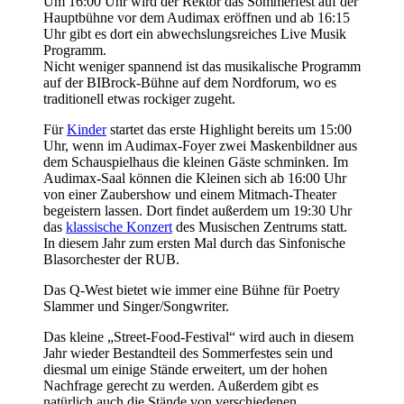
Um 16:00 Uhr wird der Rektor das Sommerfest auf der
Hauptbühne vor dem Audimax eröffnen und ab 16:15
Uhr gibt es dort ein abwechslungsreiches Live Musik
Programm.
Nicht weniger spannend ist das musikalische Programm
auf der BIBrock-Bühne auf dem Nordforum, wo es
traditionell etwas rockiger zugeht.
Für
Kinder
startet das erste Highlight bereits um 15:00
Uhr, wenn im Audimax-Foyer zwei Maskenbildner aus
dem Schauspielhaus die kleinen Gäste schminken. Im
Audimax-Saal können die Kleinen sich ab 16:00 Uhr
von einer Zaubershow und einem Mitmach-Theater
begeistern lassen. Dort findet außerdem um 19:30 Uhr
das
klassische Konzert
des Musischen Zentrums statt.
In diesem Jahr zum ersten Mal durch das Sinfonische
Blasorchester der RUB.
Das Q-West bietet wie immer eine Bühne für Poetry
Slammer und Singer/Songwriter.
Das kleine „Street-Food-Festival“ wird auch in diesem
Jahr wieder Bestandteil des Sommerfestes sein und
diesmal um einige Stände erweitert, um der hohen
Nachfrage gerecht zu werden. Außerdem gibt es
natürlich auch die Stände von verschiedenen