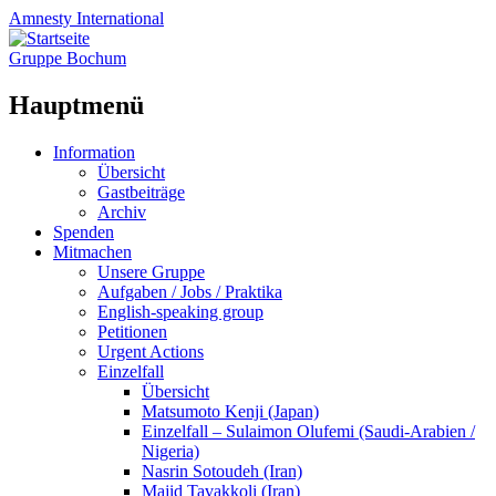
Amnesty
International
Gruppe Bochum
Hauptmenü
Zum
Information
Inhalt
Übersicht
springen
Gastbeiträge
Archiv
Spenden
Mitmachen
Unsere Gruppe
Aufgaben / Jobs / Praktika
English-speaking group
Petitionen
Urgent Actions
Einzelfall
Übersicht
Matsumoto Kenji (Japan)
Einzelfall – Sulaimon Olufemi (Saudi-Arabien /
Nigeria)
Nasrin Sotoudeh (Iran)
Majid Tavakkoli (Iran)