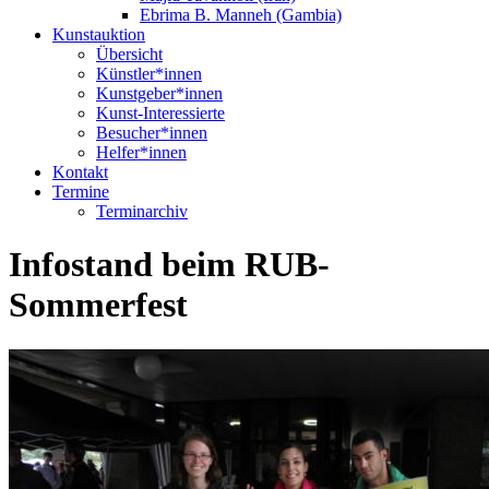
Ebrima B. Manneh (Gambia)
Kunstauktion
Übersicht
Künstler*innen
Kunstgeber*innen
Kunst-Interessierte
Besucher*innen
Helfer*innen
Kontakt
Termine
Terminarchiv
Infostand beim RUB-
Sommerfest