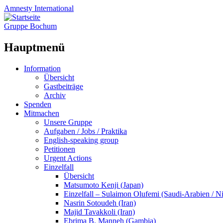
Amnesty
International
Gruppe Bochum
Hauptmenü
Zum
Information
Inhalt
Übersicht
springen
Gastbeiträge
Archiv
Spenden
Mitmachen
Unsere Gruppe
Aufgaben / Jobs / Praktika
English-speaking group
Petitionen
Urgent Actions
Einzelfall
Übersicht
Matsumoto Kenji (Japan)
Einzelfall – Sulaimon Olufemi (Saudi-Arabien / Ni
Nasrin Sotoudeh (Iran)
Majid Tavakkoli (Iran)
Ebrima B. Manneh (Gambia)