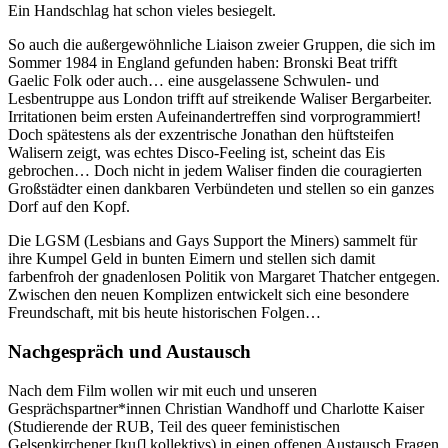
Ein Handschlag hat schon vieles besiegelt.
So auch die außergewöhnliche Liaison zweier Gruppen, die sich im
Sommer 1984 in England gefunden haben: Bronski Beat trifft
Gaelic Folk oder auch… eine ausgelassene Schwulen- und
Lesbentruppe aus London trifft auf streikende Waliser Bergarbeiter.
Irritationen beim ersten Aufeinandertreffen sind vorprogrammiert!
Doch spätestens als der exzentrische Jonathan den hüftsteifen
Walisern zeigt, was echtes Disco-Feeling ist, scheint das Eis
gebrochen… Doch nicht in jedem Waliser finden die couragierten
Großstädter einen dankbaren Verbündeten und stellen so ein ganzes
Dorf auf den Kopf.
Die LGSM (Lesbians and Gays Support the Miners) sammelt für
ihre Kumpel Geld in bunten Eimern und stellen sich damit
farbenfroh der gnadenlosen Politik von Margaret Thatcher entgegen.
Zwischen den neuen Komplizen entwickelt sich eine besondere
Freundschaft, mit bis heute historischen Folgen…
Nachgespräch und Austausch
Nach dem Film wollen wir mit euch und unseren
Gesprächspartner*innen Christian Wandhoff und Charlotte Kaiser
(Studierende der RUB, Teil des queer feministischen
Gelsenkirchener [kuʃ] kollektivs) in einen offenen Austausch Fragen