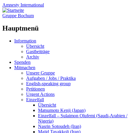
Amnesty
International
Gruppe Bochum
Hauptmenü
Zum
Information
Inhalt
Übersicht
springen
Gastbeiträge
Archiv
Spenden
Mitmachen
Unsere Gruppe
Aufgaben / Jobs / Praktika
English-speaking group
Petitionen
Urgent Actions
Einzelfall
Übersicht
Matsumoto Kenji (Japan)
Einzelfall – Sulaimon Olufemi (Saudi-Arabien /
Nigeria)
Nasrin Sotoudeh (Iran)
Majid Tavakkoli (Iran)