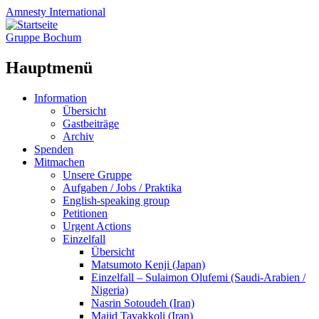
Amnesty
International
Gruppe Bochum
Hauptmenü
Zum
Information
Inhalt
Übersicht
springen
Gastbeiträge
Archiv
Spenden
Mitmachen
Unsere Gruppe
Aufgaben / Jobs / Praktika
English-speaking group
Petitionen
Urgent Actions
Einzelfall
Übersicht
Matsumoto Kenji (Japan)
Einzelfall – Sulaimon Olufemi (Saudi-Arabien /
Nigeria)
Nasrin Sotoudeh (Iran)
Majid Tavakkoli (Iran)