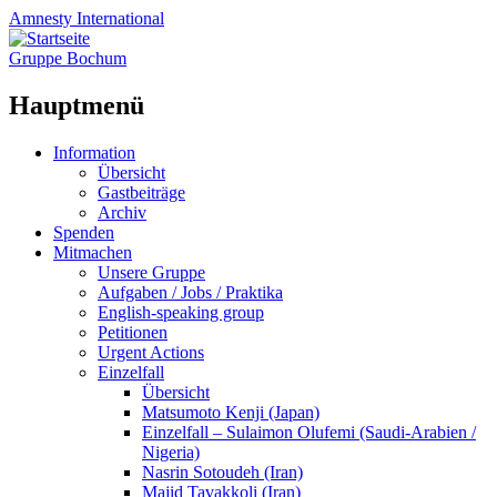
Amnesty
International
Gruppe Bochum
Hauptmenü
Zum
Information
Inhalt
Übersicht
springen
Gastbeiträge
Archiv
Spenden
Mitmachen
Unsere Gruppe
Aufgaben / Jobs / Praktika
English-speaking group
Petitionen
Urgent Actions
Einzelfall
Übersicht
Matsumoto Kenji (Japan)
Einzelfall – Sulaimon Olufemi (Saudi-Arabien /
Nigeria)
Nasrin Sotoudeh (Iran)
Majid Tavakkoli (Iran)