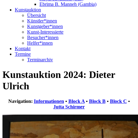
Ebrima B. Manneh (Gambia)
Kunstauktion
Übersicht
Künstler*innen
Kunstgeber*innen
Kunst-Interessierte
Besucher*innen
Helfer*innen
Kontakt
Termine
Terminarchiv
Kunstauktion 2024: Dieter
Ulrich
Navigation:
Informationen
•
Block A
•
Block B
•
Block C
•
Jutta Schirmer