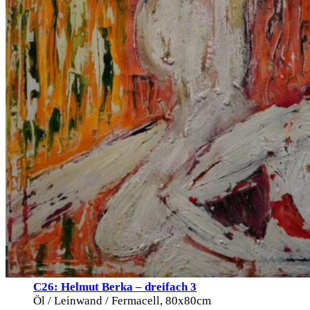
C26: Helmut Berka – dreifach 3
Öl / Leinwand / Fermacell, 80x80cm