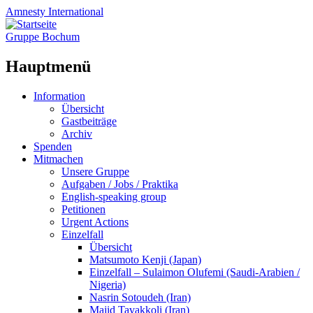
Amnesty
International
Gruppe Bochum
Hauptmenü
Zum
Information
Inhalt
Übersicht
springen
Gastbeiträge
Archiv
Spenden
Mitmachen
Unsere Gruppe
Aufgaben / Jobs / Praktika
English-speaking group
Petitionen
Urgent Actions
Einzelfall
Übersicht
Matsumoto Kenji (Japan)
Einzelfall – Sulaimon Olufemi (Saudi-Arabien /
Nigeria)
Nasrin Sotoudeh (Iran)
Majid Tavakkoli (Iran)