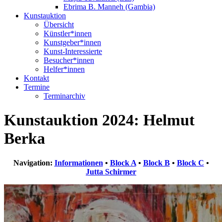
Ebrima B. Manneh (Gambia)
Kunstauktion
Übersicht
Künstler*innen
Kunstgeber*innen
Kunst-Interessierte
Besucher*innen
Helfer*innen
Kontakt
Termine
Terminarchiv
Kunstauktion 2024: Helmut
Berka
Navigation:
Informationen
•
Block A
•
Block B
•
Block C
•
Jutta Schirmer