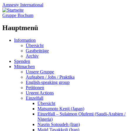
Amnesty
International
Gruppe Bochum
Hauptmenü
Zum
Information
Inhalt
Übersicht
springen
Gastbeiträge
Archiv
Spenden
Mitmachen
Unsere Gruppe
Aufgaben / Jobs / Praktika
English-speaking group
Petitionen
Urgent Actions
Einzelfall
Übersicht
Matsumoto Kenji (Japan)
Einzelfall – Sulaimon Olufemi (Saudi-Arabien /
Nigeria)
Nasrin Sotoudeh (Iran)
Majid Tavakkoli (Iran)