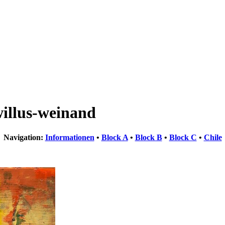
willus-weinand
Navigation:
Informationen
•
Block A
•
Block B
•
Block C
•
Chile