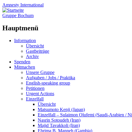
Amnesty
International
Gruppe Bochum
Hauptmenü
Zum
Information
Inhalt
Übersicht
springen
Gastbeiträge
Archiv
Spenden
Mitmachen
Unsere Gruppe
Aufgaben / Jobs / Praktika
English-speaking group
Petitionen
Urgent Actions
Einzelfall
Übersicht
Matsumoto Kenji (Japan)
Einzelfall – Sulaimon Olufemi (Saudi-Arabien / Ni
Nasrin Sotoudeh (Iran)
Majid Tavakkoli (Iran)
Ebrima B. Manneh (Gambia)