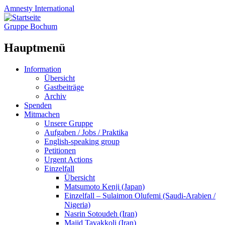
Amnesty
International
Gruppe Bochum
Hauptmenü
Zum
Information
Inhalt
Übersicht
springen
Gastbeiträge
Archiv
Spenden
Mitmachen
Unsere Gruppe
Aufgaben / Jobs / Praktika
English-speaking group
Petitionen
Urgent Actions
Einzelfall
Übersicht
Matsumoto Kenji (Japan)
Einzelfall – Sulaimon Olufemi (Saudi-Arabien /
Nigeria)
Nasrin Sotoudeh (Iran)
Majid Tavakkoli (Iran)