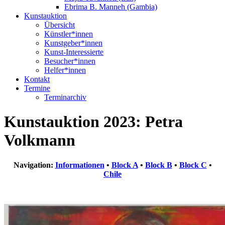
Ebrima B. Manneh (Gambia)
Kunstauktion
Übersicht
Künstler*innen
Kunstgeber*innen
Kunst-Interessierte
Besucher*innen
Helfer*innen
Kontakt
Termine
Terminarchiv
Kunstauktion 2023: Petra
Volkmann
Navigation:
Informationen
•
Block A
•
Block B
•
Block C
•
Chile